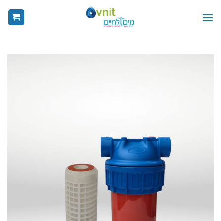
Ski
t
conten