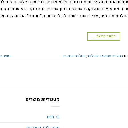
תית המבטיחה איכות מים טובה וללא אבנית. ברכישת פילטר חיצוני לסי
בון את עניין התחזוקה השוטפת. נכון שעניין התחזוקה הוא שנתי ומדוב
 החלפת מחסנית, אבל חשוב לשים לב לעלויות ול”חתונה” הכרוכה בבחיר
המשך קריאה
→
יגו
החלפת מחסנית לפילטר
,
החלפת מסננים
השאר תג
קטגוריות מוצרים
בר מים
חומר לניקוי אבנית