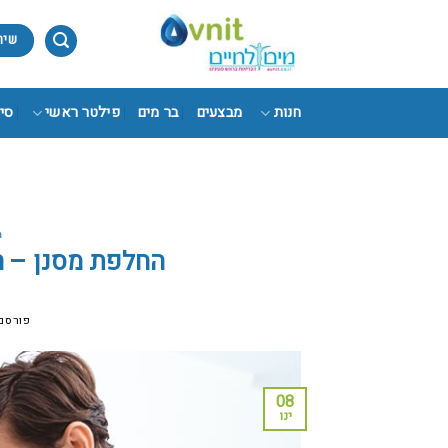
Ski
t
שיר
conten
חנות
מבצעים
בר מים
פילטר ראשי
סי
מ
החלפת מסנן – ח
פורסם
08
ינו