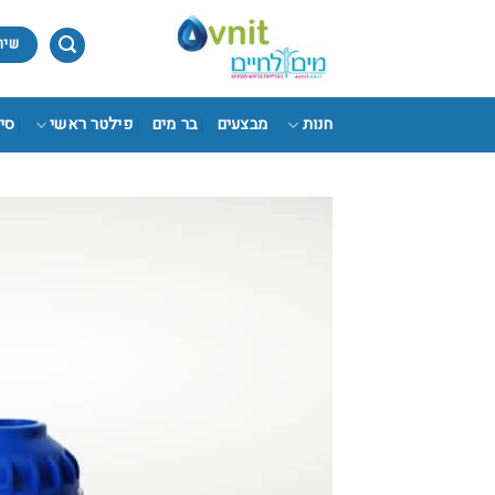
Ski
t
שיר
conten
חנות
מבצעים
בר מים
פילטר ראשי
סי