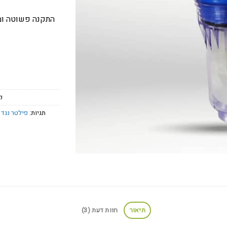
התקנה פשוטה ומ
ק
תגיות:
פילטר נגד 
תיאור
חוות דעת (3)