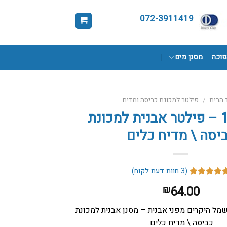
072-3911419
פוכה
מסנן מים
 הבית
/
פילטר למכונת כביסה ומדיח
סופר 100 – פילטר אבנית למכונת
יסה \ מדיח כלים
(
3
חוות דעת לקוח)
דורגים
64.00
₪
5.0
מתוך
ל
ירוגים של
מל היקרים מפני אבנית – מסנן אבנית למכונת
קוחות
כביסה \ מדיח כלים.