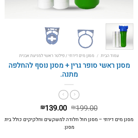
עמוד הבית
/
מסנן מים דירתי / פילטר ראשי למניעת אבנית
מסנן ראשי סופר גרין + מסנן נוסף להחלפה
מתנה.
המחיר
המחיר
139.00
199.00
₪
₪
המקורי
הנוכחי
מסנן מים
דירתי – מסנן חול חלודה למשקעים וחלקיקים כולל בית
היה:
הוא:
מסנן.
₪139.00.
₪199.00.