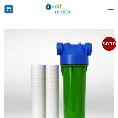
Ski
t
conten
מבצע!